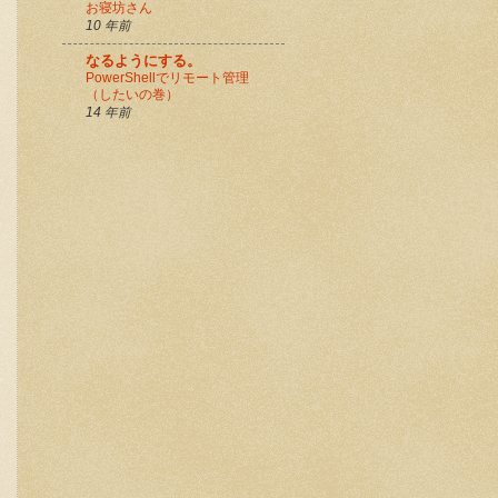
お寝坊さん
10 年前
なるようにする。
PowerShellでリモート管理
（したいの巻）
14 年前