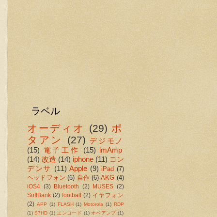
ラベル
オーディオ
(29)
ポ
タアン
(27)
デジモノ
(15)
電子工作
(15)
imAmp
(14)
改造
(14)
iphone
(11)
コン
デンサ
(11)
Apple
(9)
iPad
(7)
ヘッドフォン
(6)
自作
(6)
AKG
(4)
iOS4
(3)
Bluetooth
(2)
MUSES
(2)
SoftBank
(2)
football
(2)
イヤフォン
(2)
APP
(1)
FLASH
(1)
Motorola
(1)
RDP
(1)
S7HD
(1)
エンコード
(1)
オペアンプ
(1)