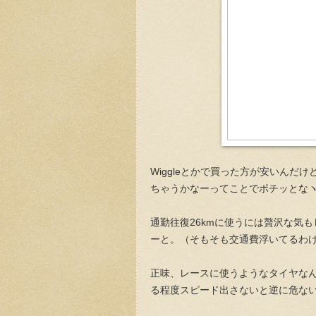
Wiggleとかで買った方が安いん
ちゃうかなーってことでポチッとなヽ(
通勤往復26kmに使うには贅沢な気
ーと。（そもそも交通費浮いてるわ
正味、レースに使うようなタイヤな
る程度スピード出さないと逆に危な