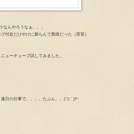
どうなんやろうなぁ。。。
ルブ付近だけやけに膨らんで異様だった（苦笑）
らニューチューブ試してみました。
日の仕事で。。。。たぶん。。(´□｀)ｱｰ