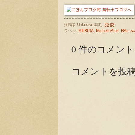
投稿者
Unknown
時刻:
20:02
ラベル:
MERIDA
,
MichelinPro4
,
RAir
,
sc
0 件のコメント
コメントを投