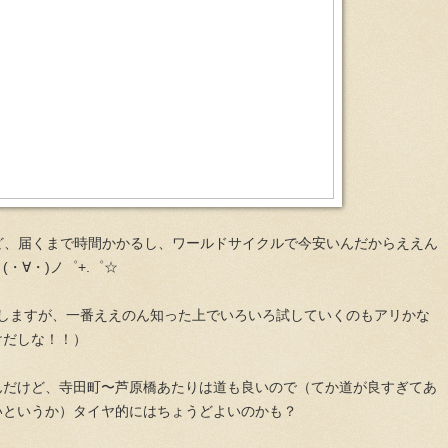
だけど、届くまで時間かかるし、ワールドサイクルで今安いんだからええん
・∀・)ノ゜+.゜☆
もしますが、一番ええのん知った上でいろいろ試していくのもアリかな
けだしな！！）
んだけど、寺田町〜芦原橋あたりは道も良いので（てか道が良すぎてあ
いというか）タイヤ的にはちょうどよいのかも？