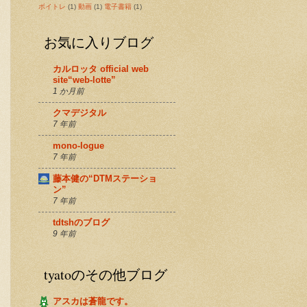
ボイトレ
(1)
動画
(1)
電子書籍
(1)
お気に入りブログ
カルロッタ official web
site“web-lotte”
1 か月前
クマデジタル
7 年前
mono-logue
7 年前
藤本健の“DTMステーショ
ン”
7 年前
tdtshのブログ
9 年前
tyatoのその他ブログ
アスカは蒼龍です。