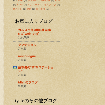
(2)
APP
(1)
FLASH
(1)
Motorola
(1)
RDP
(1)
S7HD
(1)
エンコード
(1)
オペアンプ
(1)
ボイトレ
(1)
動画
(1)
電子書籍
(1)
お気に入りブログ
カルロッタ official web
site“web-lotte”
1 か月前
クマデジタル
7 年前
mono-logue
7 年前
藤本健の“DTMステーショ
ン”
7 年前
tdtshのブログ
9 年前
tyatoのその他ブログ