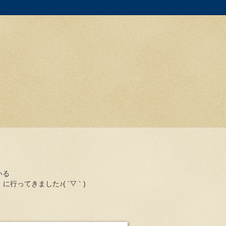
いる
に行ってきました♪( ´▽｀)