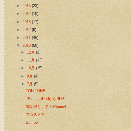
►
2015
(23)
►
2014
(10)
►
2013
(17)
►
2012
(9)
►
2011
(46)
▼
2010
(50)
►
12月
(1)
►
11月
(12)
►
10月
(15)
►
9月
(4)
▼
7月
(5)
TON TONE
iPhone、iPadからRDP
電話機としてのiPhone4
マガストア
Bumper