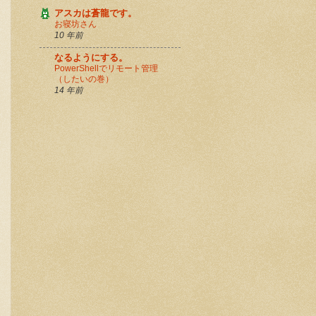
アスカは蒼龍です。
お寝坊さん
10 年前
なるようにする。
PowerShellでリモート管理
（したいの巻）
14 年前